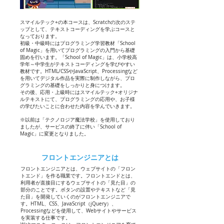
スマイルテック+の本コースは、Scratchの次のステ
ップとして、テキストコーディングを学ぶコースと
なっております。
初級・中級時にはプログラミング学習教材「School
of Magic」を用いてプログラミングの入門から基礎
固めを行います。「School of Magic」は、小学校高
学年～中学生がテキストコーディングを学びやすい
教材です。HTML/CSSやJavaScript、Processingなど
を用いてデジタル作品を実際に制作しながら、プロ
グラミングの基礎をしっかりと身につけます。
その後、応用・上級時にはスマイルテック+オリジナ
ルテキストにて、プログラミングの応用や、お子様
の学びたいことに合わせた内容を学んでいきます。​
※以前は「テクノロジア魔法学校」を使用しており
ましたが、サービスの終了に伴い「School of
Magic」に変更となりました。
​フロントエンジニアとは
フロントエンジニアとは、ウェブサイトの「フロン
トエンド」を作る職業です。フロントエンドとは、
利用者が直接目にするウェブサイトの「見た目」の
部分のことです。ボタンの設置やテキストなど「見
た目」を開発していくのがフロントエンジニアで
す。HTML、CSS、JavaScript（jQuery）、
Processingなどを使用して、Webサイトやサービス
を実装する仕事です。