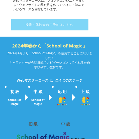
Webマスターコースは、フロントエンジニアを育て
る・ウェブサイトの見た目を作っていける・学んで
いけるコースを目指しています。
授業・体験会のご予約はこちら
2024年春から「School of Magic」
2024年4月より「School of Magic」を使用することになりま
した！
キャラクターが会話形式でナビゲーションしてくれるため
​学びやすい教材です。​
​Webマスターコースは、全４つのステージ
​初 級
​中 級
​応 用
​上 級
School of
School of
Magic​
Magic​
​初 級
​中 級