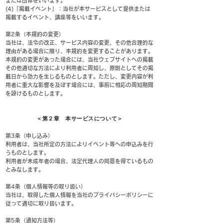
または団体をいいます。
(4)「掲載イベント」：当社が本サービスとして提供または
掲載するイベント、講座等をいいます。
第2条（本規約の変更）
当社は、法令の改正、サービス内容の変更、その他合理的な
理由がある場合に限り、本規約を変更することがあります。
本規約の変更があった場合には、当社ウェブサイトへの掲載
その他適切な方法により利用者に周知し、原則としてその掲
載日から効力を生じるものとします。ただし、変更内容が利
用者に重大な影響を及ぼす場合には、事前に相応の周知期間
を設けるものとします。
＜第２章 本サービスについて＞
第3条（申し込み）
利用者は、当社所定の方法によりイベント等への申込みを行
うものとします。
利用者が未成年者の場合、法定代理人の同意を得ているもの
とみなします。
第4条（個人情報等の取り扱い）
当社は、取得した個人情報を当社のプライバシーポリシーに
従って適切に取り扱います。
第5条（通知方法等）