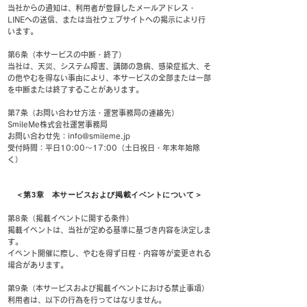
当社からの通知は、利用者が登録したメールアドレス・
LINEへの送信、または当社ウェブサイトへの掲示により行
います。
第6条（本サービスの中断・終了）
当社は、天災、システム障害、講師の急病、感染症拡大、そ
の他やむを得ない事由により、本サービスの全部または一部
を中断または終了することがあります。
第7条（お問い合わせ方法・運営事務局の連絡先）
SmileMe株式会社運営事務局
お問い合わせ先：info@smileme.jp
受付時間：平日10:00～17:00（土日祝日・年末年始除
く）
＜第3章 本サービスおよび掲載イベントについて＞
第8条（掲載イベントに関する条件）
掲載イベントは、当社が定める基準に基づき内容を決定しま
す。
イベント開催に際し、やむを得ず日程・内容等が変更される
場合があります。
第9条（本サービスおよび掲載イベントにおける禁止事項）
利用者は、以下の行為を行ってはなりません。