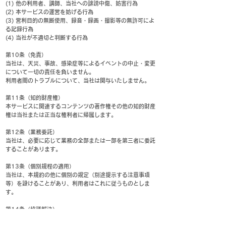
(1) 他の利用者、講師、当社への誹謗中傷、妨害行為
(2) 本サービスの運営を妨げる行為
(3) 営利目的の無断使用、録音・録画・撮影等の無許可によ
る記録行為
(4) 当社が不適切と判断する行為
第10条（免責）
当社は、天災、事故、感染症等によるイベントの中止・変更
について一切の責任を負いません。
利用者間のトラブルについて、当社は関与いたしません。
第11条（知的財産権）
本サービスに関連するコンテンツの著作権その他の知的財産
権は当社または正当な権利者に帰属します。
第12条（業務委託）
当社は、必要に応じて業務の全部または一部を第三者に委託
することがあります。
第13条（個別規程の適用）
当社は、本規約の他に個別の規定（別途提示する注意事項
等）を設けることがあり、利用者はこれに従うものとしま
す。
第14条（協議解決）
本規約に定めのない事項または解釈に疑義が生じた場合、当