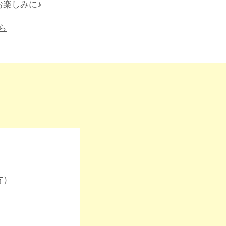
楽しみに♪​
ら
方）