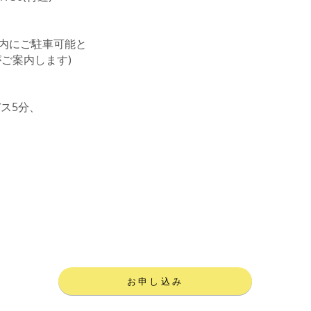
地内にご駐車可能と
ご案内します)
ス5分、
＼ 先着順 ／
​お申し込みはこちら！
お申し込み