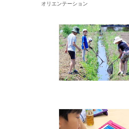
オリエンテーション
​生き物探し！
(約60分)
ョウチョウやバッタ、カエ
、ザリガニなどいろんな生
物がいるよ！
っぱい見つけよう！
プログラミング！
(約60分)