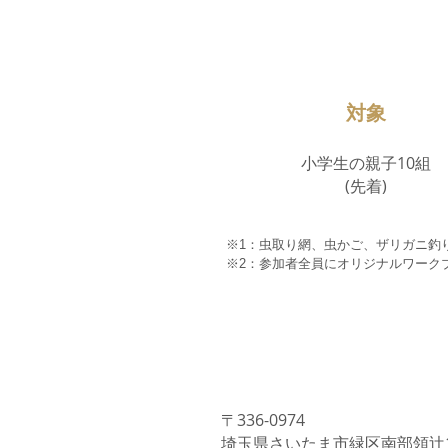
9:00〜11:00
​対象
小学生の親子10組
​(先着)
※1：虫取り網、虫かご、ザリガニ釣
※2：参加者全員にオリジナルワーク
〒336-0974
埼玉県さいたま市緑区南部領辻17