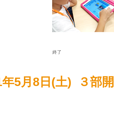
RATCHを使ってプログラ
グしよう！​
生き物探し」で見つけた生
物を登場させよう。
​終了
21年5月8日(土) ３部
​第２部