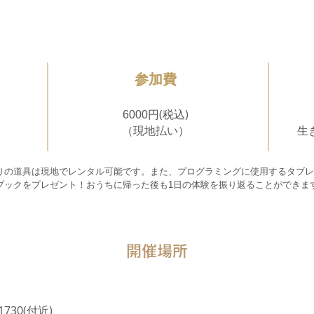
​10
:00〜12:00
​参加費
​(税込)
6000円​
（現地払い）
​
りの道具は現地でレンタル可能です。​また、プログラミングに使用するタブ
ブックをプレゼント！
​おうちに帰った後も1日の体験を振り返ることができま
​開催場所
30(付近)