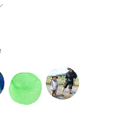
／
る
！