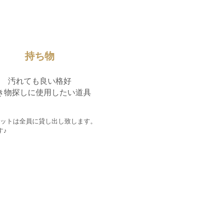
​11
:00〜13:00
​持ち物
​汚れても良い格好
生き物探しに使用したい道具
レットは全員に貸し出し致します。
す♪