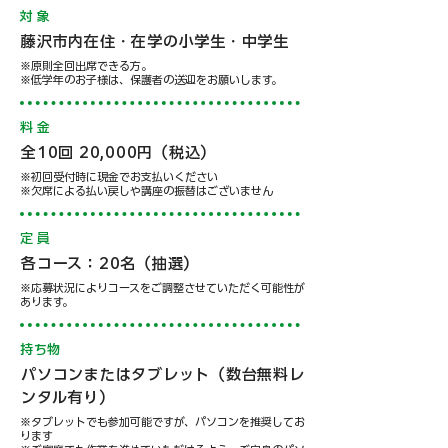
​対 象
藤沢市内在住・在学の小学生・中学生
※原則全回出席できる方。
※低学年のお子様は、保護者の送迎をお願いします。
​料 金
​全10回 20,000円（税込）
※初回受付時に現金でお支払いください
※欠席による払い戻しや講座の振替はございません
​定 員
各コース：20名（抽選）
※応募状況によりコースをご調整させていただく可能性が
あります。
​持ち物
パソコンまたはタブレット（数台無料レ
ンタル有り）
※タブレットでも参加可能ですが、パソコンを推奨してお
ります