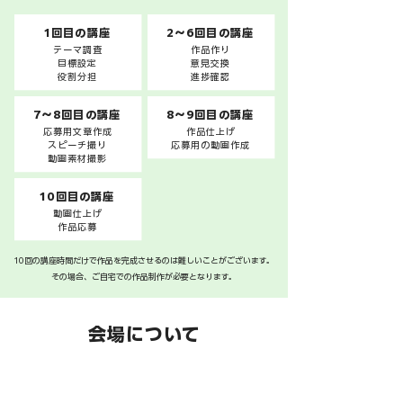
1回目の講座
2〜6回目の講座
テーマ調査
作品作り
目標設定
意見交換​
役割分担
進捗確認
7〜8回目の講座
8〜9回目の講座
応募用文章作成
作品仕上げ
スピーチ撮り
応募用の動画作成
動画素材撮影
10回目の講座
動画仕上げ
作品応募
10回の講座時間だけで作品を完成させるのは難しいことがございます。
その場合、ご自宅での作品制作が必要となります。
​会場について
1〜5回と6〜10回で開催会場が異なりますので、お確か
めの上お越しください。