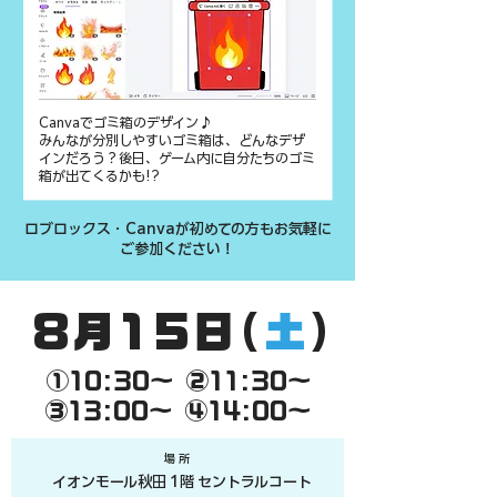
Canvaでゴミ箱のデザイン♪
みんなが分別しやすいゴミ箱は、どんなデザ
インだろう？
後日、ゲーム内に自分たちのゴミ
箱が出てくるかも!?
ロブロックス・Canvaが初めての方もお気軽に
ご参加ください！
8月15日(
土
)
①10:30〜 ②11:30〜
③13:00〜 ④14:00〜
​場 所
イオンモール秋田 1階 セントラルコート