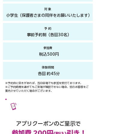
​対 象
​小学生（保護者さまの同伴をお願いいたします）
​予 約​
​事前予約制（各回30名）​
​参加費
税込500円
​体験時間
​各回 約45分
※予約枠に空きがあれば、当日会場でも参加を受付ております。​
​※ご予約時間を過ぎてもご来場が確認できない場合、別のお客様をご
案内させていただく場合がございます。
​イオンモールアプリ会員さま
限定
​アプリクーポンのご呈示で
参加費 200円
引き！
(税込)